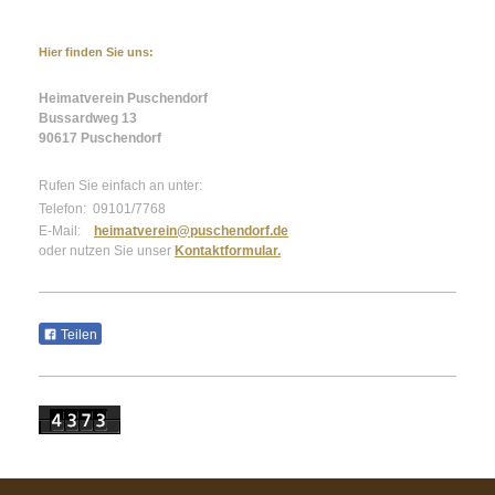
Hier finden Sie uns:
Heimatverein Puschendorf
Bussardweg 13
90617 Puschendorf
Rufen Sie einfach an unter:
Telefon: 09101/7768
E-Mail:
heimatverein@puschendorf.de
oder nutzen Sie unser
Kontaktformular.
Teilen