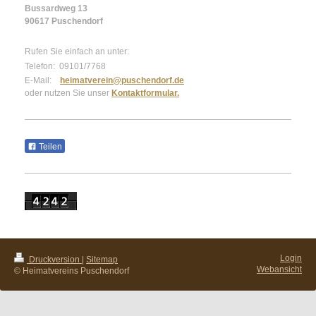
Bussardweg 13
90617 Puschendorf
Rufen Sie einfach an unter:
Telefon: 09101/7768
E-Mail:
heimatverein@puschendorf.de
oder nutzen Sie unser
Kontaktformular.
Teilen
Login
Druckversion
|
Sitemap
Webansicht
© Heimatvereins Puschendorf