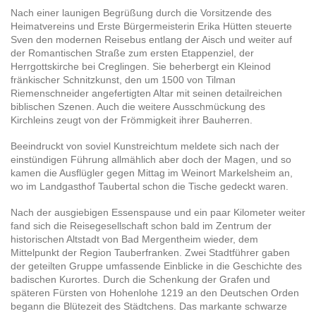
Nach einer launigen Begrüßung durch die Vorsitzende des
Heimatvereins und Erste Bürgermeisterin Erika Hütten steuerte
Sven den modernen Reisebus entlang der Aisch und weiter auf
der Romantischen Straße zum ersten Etappenziel, der
Herrgottskirche bei Creglingen. Sie beherbergt ein Kleinod
fränkischer Schnitzkunst, den um 1500 von Tilman
Riemenschneider angefertigten Altar mit seinen detailreichen
biblischen Szenen. Auch die weitere Ausschmückung des
Kirchleins zeugt von der Frömmigkeit ihrer Bauherren.
Beeindruckt von soviel Kunstreichtum meldete sich nach der
einstündigen Führung allmählich aber doch der Magen, und so
kamen die Ausflügler gegen Mittag im Weinort Markelsheim an,
wo im Landgasthof Taubertal schon die Tische gedeckt waren.
Nach der ausgiebigen Essenspause und ein paar Kilometer weiter
fand sich die Reisegesellschaft schon bald im Zentrum der
historischen Altstadt von Bad Mergentheim wieder, dem
Mittelpunkt der Region Tauberfranken. Zwei Stadtführer gaben
der geteilten Gruppe umfassende Einblicke in die Geschichte des
badischen Kurortes. Durch die Schenkung der Grafen und
späteren Fürsten von Hohenlohe 1219 an den Deutschen Orden
begann die Blütezeit des Städtchens. Das markante schwarze